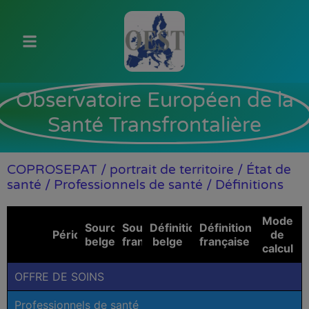
Observatoire Européen de la
Santé Transfrontalière
COPROSEPAT / portrait de territoire / État de
santé / Professionnels de santé / Définitions
Mode
Sources
Sources
Définition
Définition
Période
de
belges
françaises
belge
française
calcul
OFFRE DE SOINS
Professionnels de santé