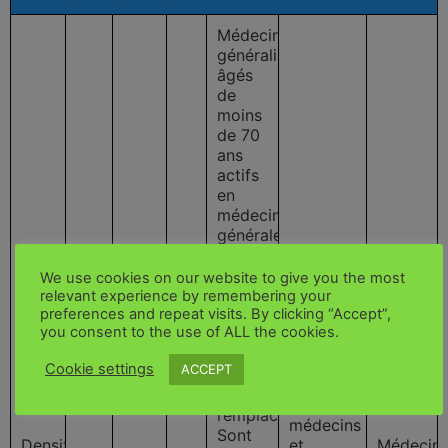
Médecins
généralistes
âgés
de
moins
de 70
ans
actifs
en
médecine
générale
conventionnelle
Médecins
et
We use cookies on our website to give you the most
généralistes
remplaçants
relevant experience by remembering your
actifs au
preferences and repeat visits. By clicking “Accept”,
comptabilisés
1er
you consent to the use of ALL the cookies.
sur la
janvier
commune
inscrits
Cookie settings
ACCEPT
du
à l'ordre
médecin
des
remplacé
médecins
Sont
Densité
et
Médecin