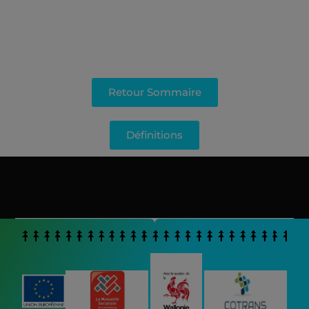
Donnée inexistante dans ce pays, non diffusée ou non
calculable
Retour Sommaire
Définitions