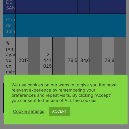
DE
SANTÉ
Consommation
de
soins
%
population
ayant
2
vu
2017
441
78,5%
84,6%
79,9%
un
025
médecin
généraliste
We use cookies on our website to give you the most
Taux
relevant experience by remembering your
Nb.
Nb.
Nb.
Taux
Taux
Taux
Taux
Natio
preferences and repeat visits. By clicking “Accept”,
Période
Coprosepat
Coprosepat
Coprosepat
Coprosepat
Coprosepat
Coprosepat
National
you consent to the use of ALL the cookies.
Fran
Belgique
France
Ensemble
Belgique
France
Ensemble
Belgique
metr
Cookie settings
ACCEPT