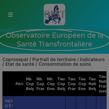
Observatoire Européen de la
Santé Transfrontalière
Coprosepat / Portrait de territoire / Indicateurs
/ Etat de santé / Consommation de soins
Taux
Nb.
Nb.
Nb.
Taux
Taux
Taux
Taux
Natio
Période
Coprosepat
Coprosepat
Coprosepat
Coprosepat
Coprosepat
Coprosepat
National
Fran
Belgique
France
Ensemble
Belgique
France
Ensemble
Belgique
metr
INDICATEURS
D'ÉTAT